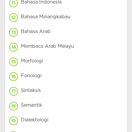
Bahasa Indonesia
11
Bahasa Minangkabau
12
Bahasa Arab
13
Membaca Arab Melayu
14
Morfologi
15
Fonologi
16
Sintaksis
17
Semantik
18
Dialektologi
19