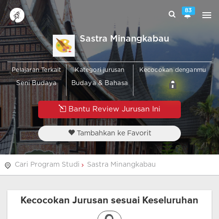
83
Sastra Minangkabau
Pelajaran Terkait
Kategori jurusan
Kecocokan denganmu
Seni Budaya
Budaya & Bahasa
Bantu Review Jurusan Ini
Tambahkan ke Favorit
Cari Program Studi
Sastra Minangkabau
Kecocokan Jurusan sesuai Keseluruhan