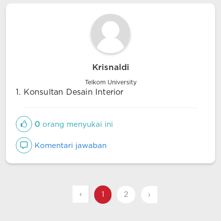
Krisnaldi
Telkom University
1. Konsultan Desain Interior
0
orang menyukai ini
Komentari jawaban
‹
1
2
›