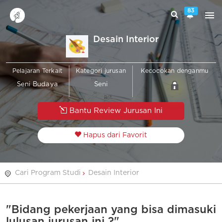
83
Desain Interior
Pelajaran Terkait
Kategori jurusan
Kecocokan denganmu
Seni Budaya
Seni
Bantu Review Jurusan Ini
Hapus dari Favorit
Cari Program Studi
Desain Interior
"Bidang pekerjaan yang bisa dimasuki
lulusan jurusan ini ?"