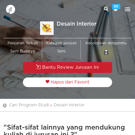
83
Desain Interior
Pelajaran Terkait
Kategori jurusan
Kecocokan denganmu
Seni Budaya
Seni
Bantu Review Jurusan Ini
Hapus dari Favorit
Cari Program Studi
Desain Interior
"Sifat-sifat lainnya yang mendukung
kuliah di jurusan ini ?"