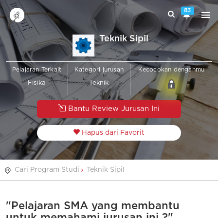
83
Teknik Sipil
Pelajaran Terkait
Kategori jurusan
Kecocokan denganmu
Fisika
Teknik
Bantu Review Jurusan Ini
Hapus dari Favorit
Cari Program Studi
Teknik Sipil
"Pelajaran SMA yang membantu
untuk memahami jurusan ini ?"