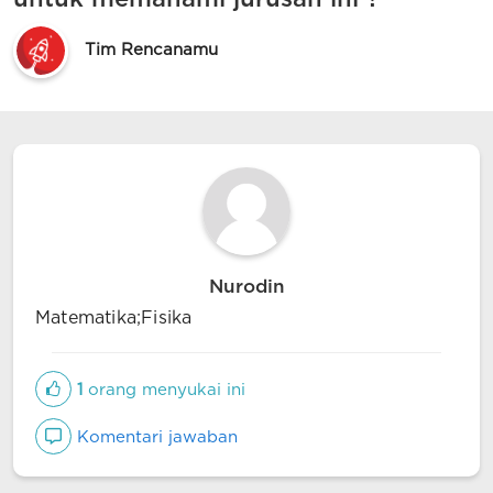
Tim Rencanamu
Nurodin
Matematika;Fisika
1
orang menyukai ini
Komentari jawaban