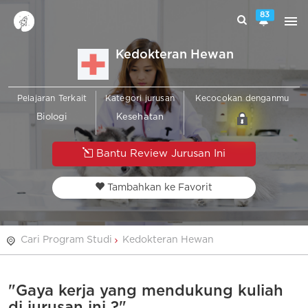
83
Kedokteran Hewan
Pelajaran Terkait
Kategori jurusan
Kecocokan denganmu
Biologi
Kesehatan
Bantu Review Jurusan Ini
Tambahkan ke Favorit
Cari Program Studi
Kedokteran Hewan
"Gaya kerja yang mendukung kuliah
di jurusan ini ?"