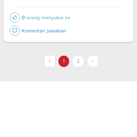
0
orang menyukai ini
Komentari jawaban
‹
1
2
›