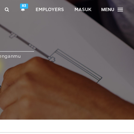
83
MENU
EMPLOYERS
MASUK
enganmu