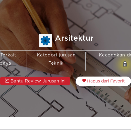
Arsitektur
 Terkait
Kategori jurusan
Kecocokan d
udaya
Teknik
Bantu Review Jurusan Ini
Hapus dari Favorit