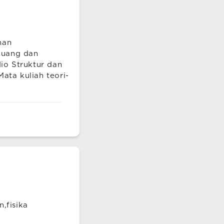
han
Ruang dan
io Struktur dan
ata kuliah teori-
,fisika