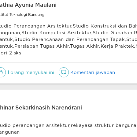
athia Ayunia Maulani
stitut Teknologi Bandung
tudio Perancangan Arsitektur,Studio Konstruksi dan Ba
angunan,Studio Komputasi Arsitektur,Studio Gubahan 
entuk,Studio Perencanaan dan Perancangan Tapak,Stud
entuk,Persiapan Tugas Akhir,Tugas Akhir,Kerja Praktek,M
eori 2 sks
1
orang menyukai ini
Komentari jawaban
hinar Sekarkinasih Narendrani
tudio perancangan arsitektur,rekayasa struktur bangunan
angunan