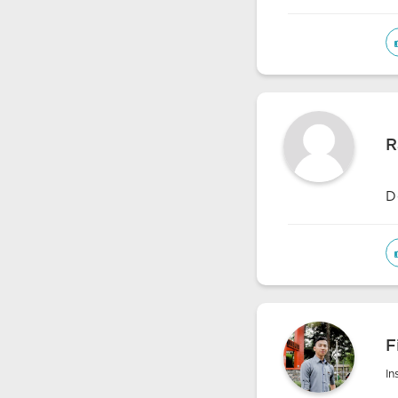
R
D
F
In