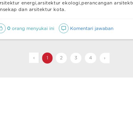
rsitektur energi,arsitektur ekologi,perancangan arsitektu
ansekap dan arsitektur kota.
0
orang menyukai ini
Komentari jawaban
‹
1
2
3
4
›