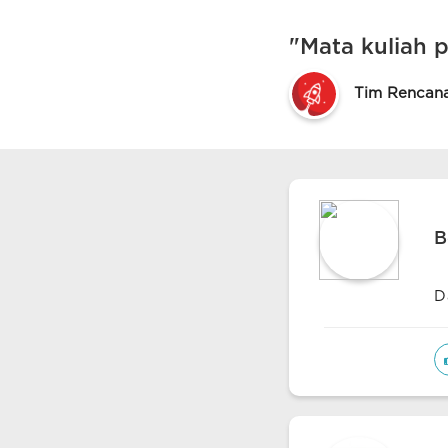
"Mata kuliah p
Tim Rencan
B
D