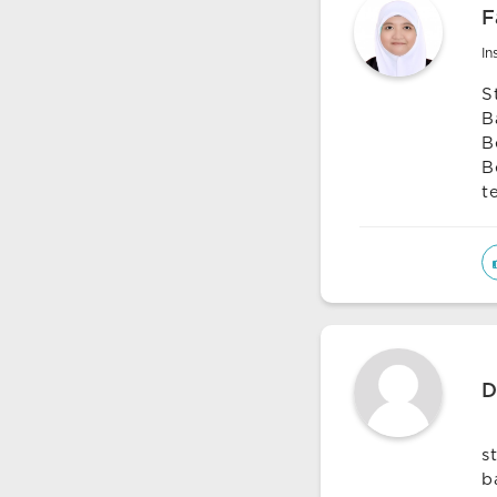
F
In
S
B
B
B
t
D
s
b