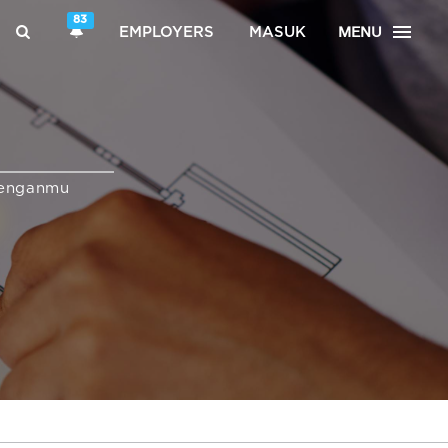
83
MENU
EMPLOYERS
MASUK
enganmu