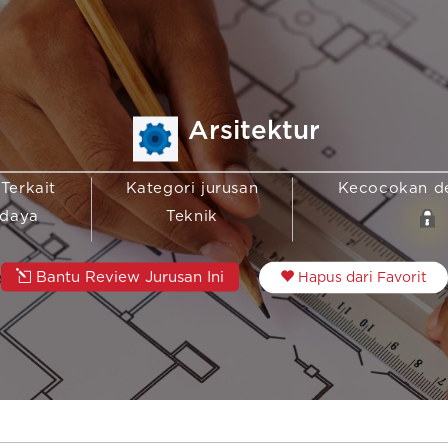
Arsitektur
 Terkait
Kategori jurusan
Kecocokan d
udaya
Teknik
Bantu Review Jurusan Ini
Hapus dari Favorit