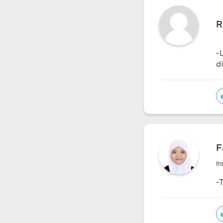
R
-
d
F
In
-