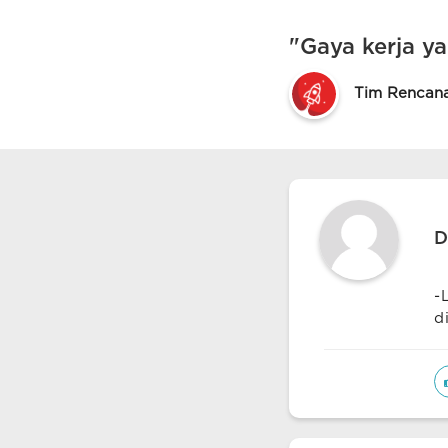
"Gaya kerja ya
Tim Rencan
D
-
d