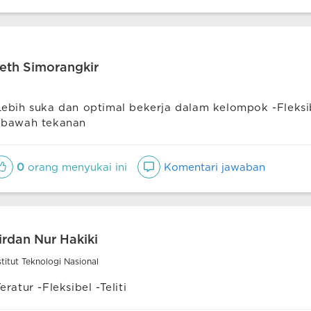
eth Simorangkir
Lebih suka dan optimal bekerja dalam kelompok -Fleksib
ibawah tekanan
0
orang menyukai ini
Komentari jawaban
irdan Nur Hakiki
stitut Teknologi Nasional
Teratur -Fleksibel -Teliti