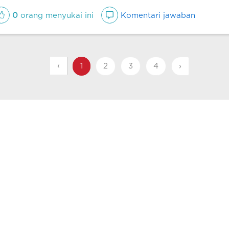
0
orang menyukai ini
Komentari jawaban
‹
1
2
3
4
›