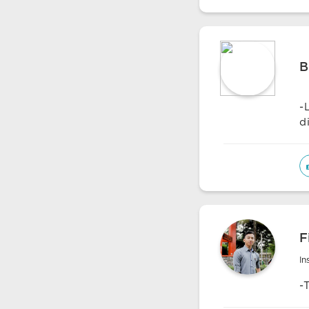
B
-
d
F
In
-