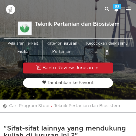
83
Teknik Pertanian dan Biosistem
Pelajaran Terkait
Kategori jurusan
Kecocokan denganmu
Fisika
Pertanian
Bantu Review Jurusan Ini
Tambahkan ke Favorit
Cari Program Studi
Teknik Pertanian dan Biosistem
"Sifat-sifat lainnya yang mendukung
kuliah di jurusan ini ?"