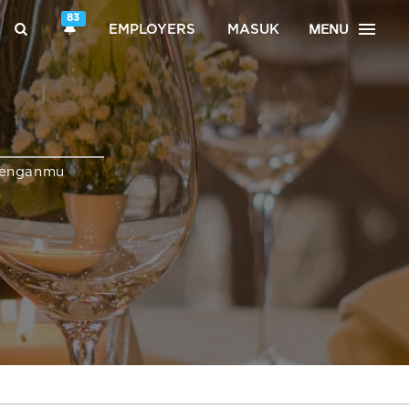
83
MENU
EMPLOYERS
MASUK
denganmu