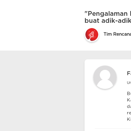
"Pengalaman 
buat adik-adi
Tim Rencan
F
Un
B
K
d
r
K