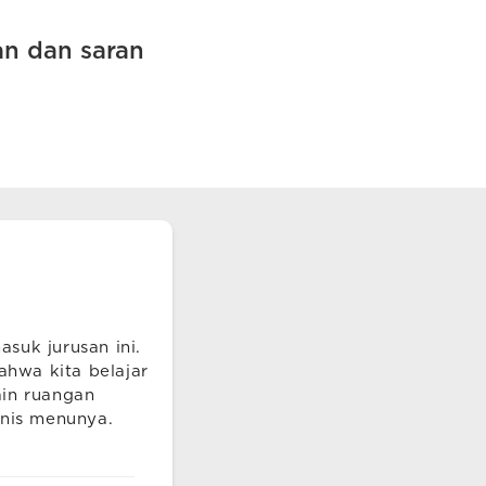
n dan saran
suk jurusan ini.
ahwa kita belajar
ain ruangan
enis menunya.