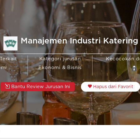
Manajemen Industri Katering
Terkait
Kategori jurusan
Kecocokan 
omi
Ekonomi & Bisnis
Bantu Review Jurusan Ini
Hapus dari Favorit
g