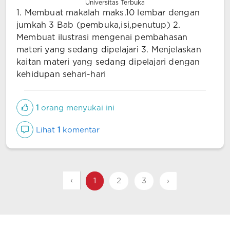
Universitas Terbuka
1. Membuat makalah maks.10 lembar dengan
jumkah 3 Bab (pembuka,isi,penutup) 2.
Membuat ilustrasi mengenai pembahasan
materi yang sedang dipelajari 3. Menjelaskan
kaitan materi yang sedang dipelajari dengan
kehidupan sehari-hari
1
orang menyukai ini
Lihat
1
komentar
‹
1
2
3
›