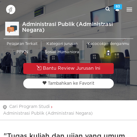
83
Administrasi Publik (Administrasi
Negara)
Pelajaran Terkait
Kategori jurusan
Kecocokan denganmu
PPKN
Sosial Humaniora
Bantu Review Jurusan Ini
Tambahkan ke Favorit
Cari Program Studi
Administrasi Publik (Administrasi Negara)
"Tugas kuliah dan ujian yang umum