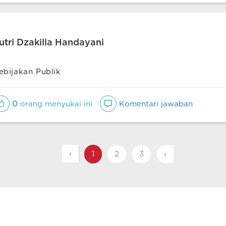
utri Dzakilla Handayani
ebijakan Publik
0
orang menyukai ini
Komentari jawaban
‹
1
2
3
›