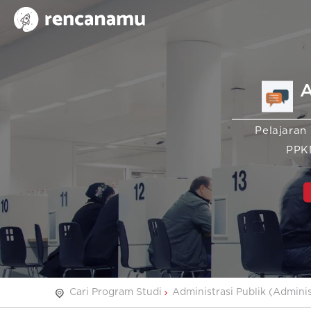
A
Pelajaran 
PPK
Cari Program Studi
Administrasi Publik (Adminis