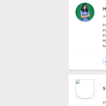
M
Un
P
P
P
M
N
S
s