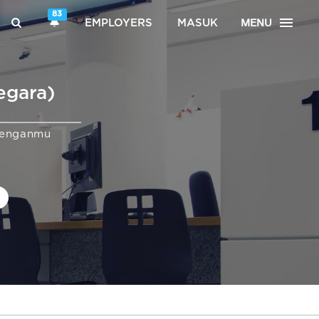
83
MENU
EMPLOYERS
MASUK
egara)
denganmu