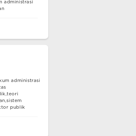
 administrasi
an
kum administrasi
zas
ik,teori
an,sistem
tor publik