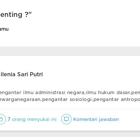
enting ?"
amu
ilenia Sari Putri
engantar ilmu administrasi negara,ilmu hukum dasar,pe
ewarganegaraan,pengantar sosiologi,pengantar antropo
7
orang menyukai ini
Komentari jawaban