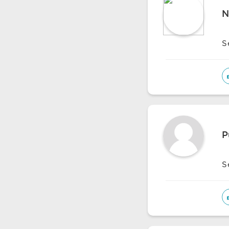
N
S
P
S