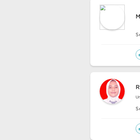
M
S
R
Un
S