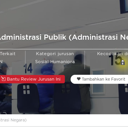
dministrasi Publik (Administrasi N
Terkait
Kategori jurusan
Kecocokan 
N
Sosial Humaniora
Bantu Review Jurusan Ini
Tambahkan ke Favorit
trasi Negara)