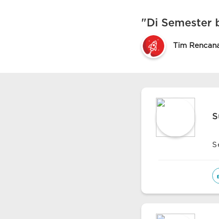
"Di Semester 
Tim Rencan
S
S