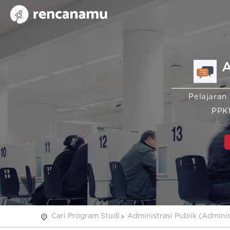
A
Pelajaran 
PPK
Cari Program Studi
Administrasi Publik (Adminis