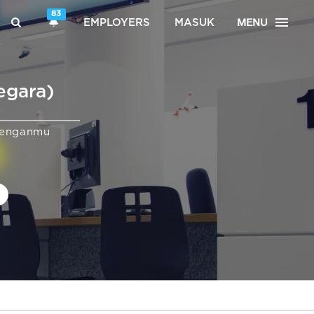
83
MENU
EMPLOYERS
MASUK
egara)
denganmu