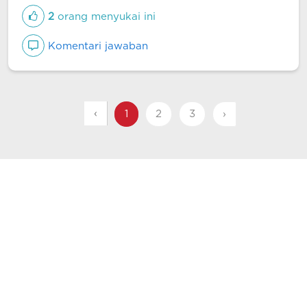
2
orang menyukai ini
Komentari jawaban
‹
1
2
3
›