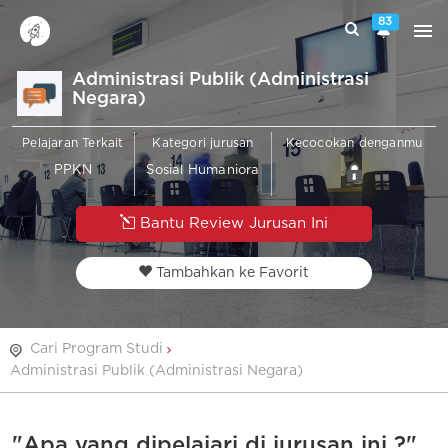
83
Administrasi Publik (Administrasi
Negara)
Pelajaran Terkait
Kategori jurusan
Kecocokan denganmu
PPKN
Sosial Humaniora
Bantu Review Jurusan Ini
Tambahkan ke Favorit
Cari Program Studi
Administrasi Publik (Administrasi Negara)
"Apa yang dipelajari di jurusan ini ?"