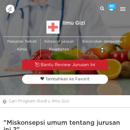
83
Ilmu Gizi
Pelajaran Terkait
Kategori jurusan
Kecocokan denganmu
Kimia
Kesehatan
Bantu Review Jurusan Ini
Tambahkan ke Favorit
Cari Program Studi
Ilmu Gizi
"Miskonsepsi umum tentang jurusan
ini ?"