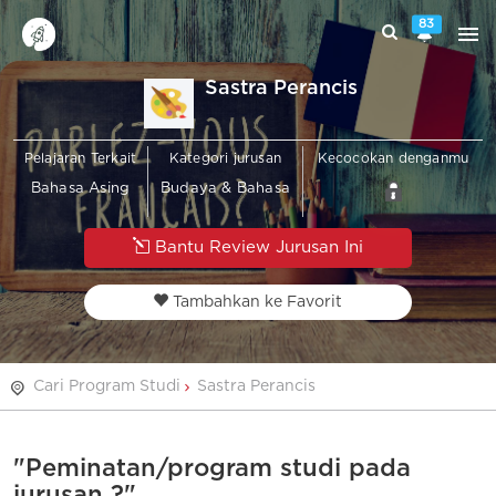
83
Sastra Perancis
Pelajaran Terkait
Kategori jurusan
Kecocokan denganmu
Bahasa Asing
Budaya & Bahasa
Bantu Review Jurusan Ini
Tambahkan ke Favorit
Cari Program Studi
Sastra Perancis
"Peminatan/program studi pada
jurusan ?"