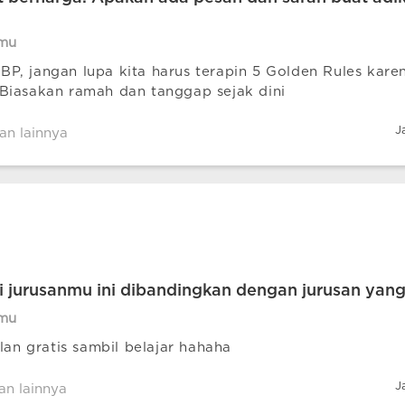
mu
P, jangan lupa kita harus terapin 5 Golden Rules kare
Biasakan ramah dan tanggap sejak dini
J
an lainnya
 jurusanmu ini dibandingkan dengan jurusan yang
mu
alan gratis sambil belajar hahaha
J
an lainnya