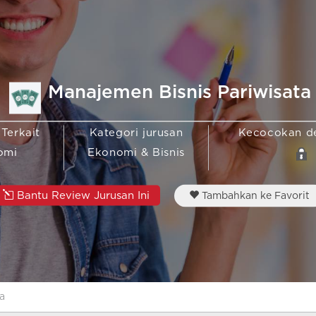
Manajemen Bisnis Pariwisata
 Terkait
Kategori jurusan
Kecocokan d
omi
Ekonomi & Bisnis
Bantu Review Jurusan Ini
Tambahkan ke Favorit
a