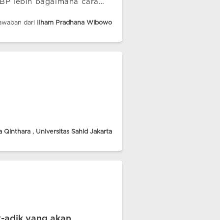
BP lebih bagaimana cara
awaban dari
Ilham Pradhana Wibowo
 Qinthara , Universitas Sahid Jakarta
-adik yang akan