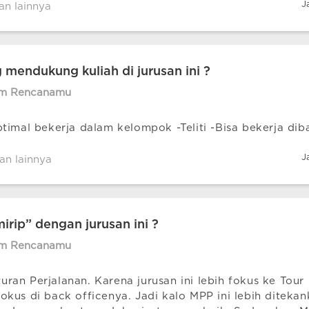
J
an lainnya
 mendukung kuliah di jurusan ini ?
im Rencanamu
ptimal bekerja dalam kelompok -Teliti -Bisa bekerja di
J
an lainnya
irip” dengan jurusan ini ?
im Rencanamu
ran Perjalanan. Karena jurusan ini lebih fokus ke Tour
kus di back officenya. Jadi kalo MPP ini lebih diteka