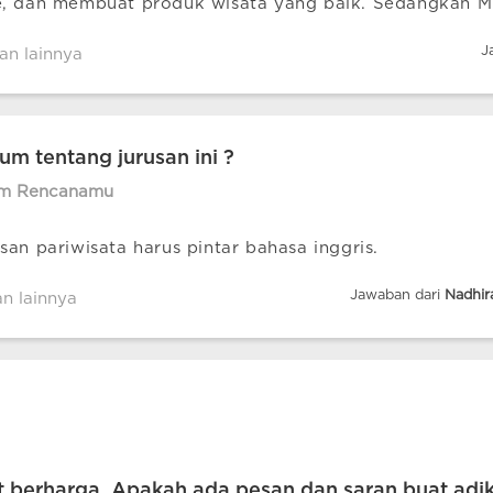
e, dan membuat produk wisata yang baik. Sedangkan M
i
J
an lainnya
m tentang jurusan ini ?
im Rencanamu
san pariwisata harus pintar bahasa inggris.
Jawaban dari
Nadhira
an lainnya
berharga. Apakah ada pesan dan saran buat adik