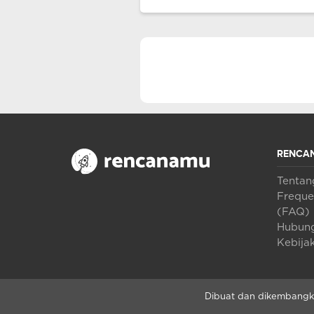
RENCA
Tenta
Freque
(FAQ)
Hubung
Kebijak
Dibuat dan dikembangka