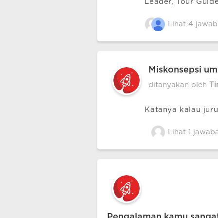
Leader, Tour Guid
mengelola bisnis in
Lihat 4 jawab
Miskonsepsi umu
ditanyakan oleh
T
Katanya kalau juru
Lihat 1 jawab
Pengalaman kamu sangat 