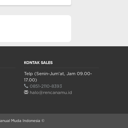
KONTAK SALES
Telp (Senin-Jum'at, Jam 09.00-
17.00)
0851-2110-8393
halo@rencanamu.id
Manual Muda Indonesia ©