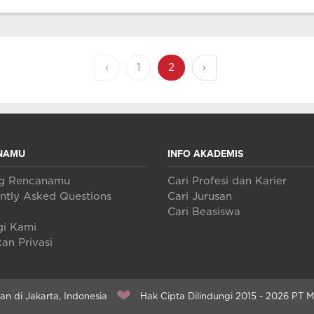
‹
1
2
›
NAMU
INFO AKADEMIS
ng Rencanamu
Cari Profesi dan Karier
ntly Asked Questions
Cari Jurusan
Cari Beasiswa
i Kami
an Privasi
n di Jakarta, Indonesia
Hak Cipta Dilindungi 2015 - 2026 PT 