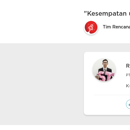
"Kesempatan 
Tim Rencan
R
PT
K