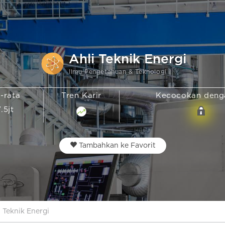
Ahli Teknik Energi
Ilmu Pengetahuan & Teknologi
a-rata
Tren Karir
Kecocokan den
7.5jt
Tambahkan ke Favorit
i Teknik Energi