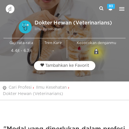
83
Dokter Hewan (Veterinarians)
Ilmu Kesehatan
Gaji rata-rata
Tren Karir
Kecocokan denganmu
4.4jt - 6.3jt
-
Tambahkan ke Favorit
Cari Profesi
Ilmu Kesehatan
Dokter Hewan (Veterinarians)