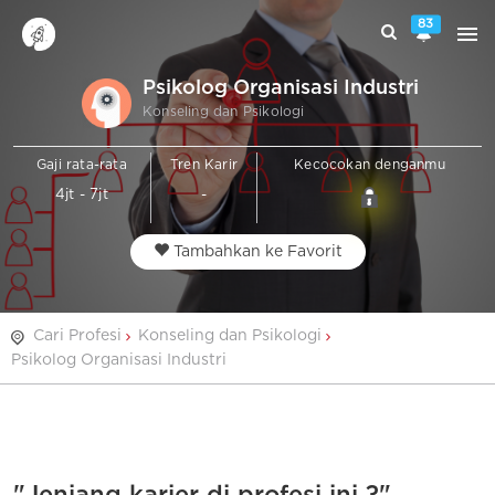
83
Psikolog Organisasi Industri
Konseling dan Psikologi
Gaji rata-rata
Tren Karir
Kecocokan denganmu
4jt - 7jt
-
Tambahkan ke Favorit
Cari Profesi
Konseling dan Psikologi
Psikolog Organisasi Industri