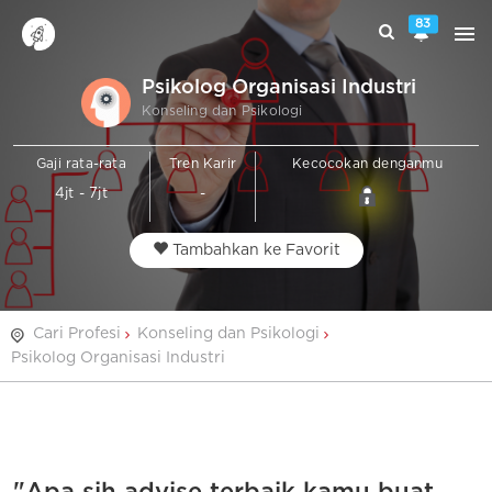
83
Psikolog Organisasi Industri
Konseling dan Psikologi
Gaji rata-rata
Tren Karir
Kecocokan denganmu
4jt - 7jt
-
Tambahkan ke Favorit
Cari Profesi
Konseling dan Psikologi
Psikolog Organisasi Industri