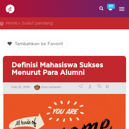
83
Home
Sudut pandang
Tambahkan ke Favorit
Definisi Mahasiswa Sukses
Menurut Para Alumni
2
0
Feb 01, 2016
Dian Ismarani