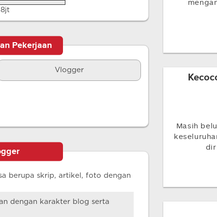
mengamb
.8jt
tan Pekerjaan
Vlogger
Kecoco
Masih belu
keseluruh
di
ogger
a berupa skrip, artikel, foto dengan
an dengan karakter blog serta