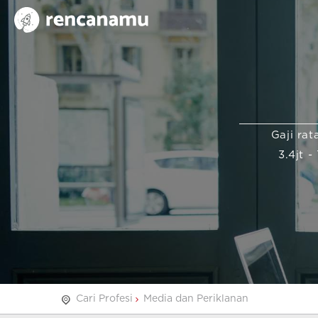
Gaji rat
3.4jt - 
Cari Profesi
Media dan Periklanan