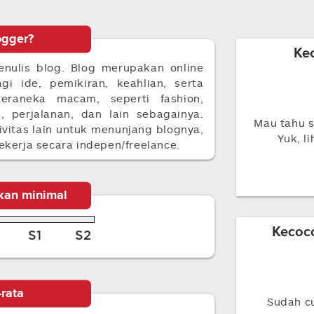
ogger?
Ke
nulis blog. Blog merupakan online
gi ide, pemikiran, keahlian, serta
raneka macam, seperti fashion,
n, perjalanan, dan lain sebagainya.
Mau tahu s
ivitas lain untuk menunjang blognya,
Yuk, l
ekerja secara indepen/freelance.
kan minimal
Kecoc
S1
S2
-rata
Sudah c