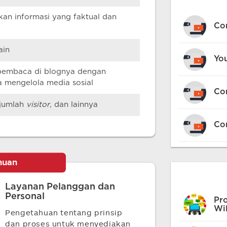
an informasi yang faktual dan
Co
ain
Yo
pembaca di blognya dengan
 mengelola media sosial
Co
 jumlah
visitor
, dan lainnya
Con
huan
Layanan Pelanggan dan
Personal
Pro
Wil
Pengetahuan tentang prinsip
dan proses untuk menyediakan