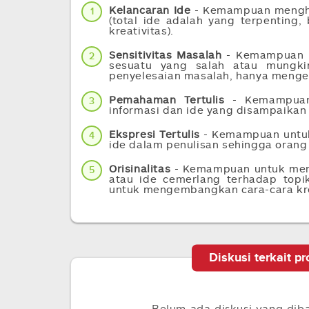
Kelancaran Ide
- Kemampuan menghas
1
(total ide adalah yang terpenting
kreativitas).
Sensitivitas Masalah
- Kemampuan u
2
sesuatu yang salah atau mungkin
penyelesaian masalah, hanya menget
Pemahaman Tertulis
- Kemampuan
3
informasi dan ide yang disampaikan 
Ekspresi Tertulis
- Kemampuan untuk
4
ide dalam penulisan sehingga orang
Orisinalitas
- Kemampuan untuk mend
5
atau ide cemerlang terhadap topik
untuk mengembangkan cara-cara kr
Diskusi terkait p