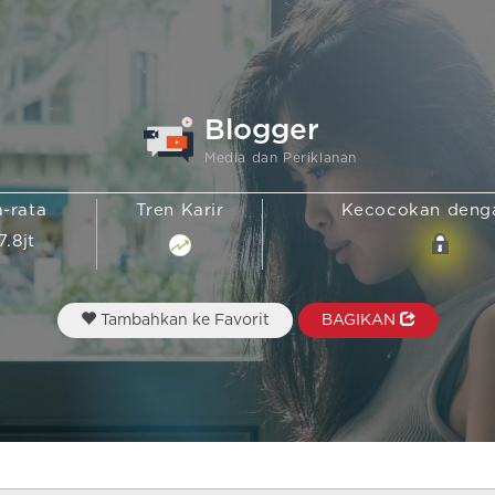
Blogger
Media dan Periklanan
a-rata
Tren Karir
Kecocokan den
7.8jt
Tambahkan ke Favorit
BAGIKAN