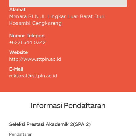
Alamat
Menara PLN Jl. Lingkar Luar Barat Duri
Kosambi Cengkareng
Nomor Telepon
+6221 544 0342
Website
http://www.sttpln.ac.id
E-Mail
rektorat@sttpln.ac.id
Informasi Pendaftaran
Seleksi Prestasi Akademik 2(SPA 2)
Pendaftaran