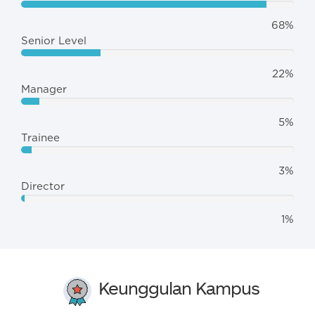
68%
Senior Level
22%
Manager
5%
Trainee
3%
Director
1%
Keunggulan Kampus