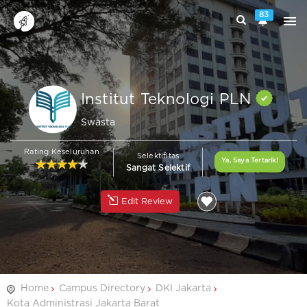
83
Institut Teknologi PLN
Swasta
Rating Keseluruhan
Selektifitas
Ya, Saya Tertarik!
Sangat Selektif
Edit Review
Home
Campus Directory
DKI Jakarta
Kota Administrasi Jakarta Barat