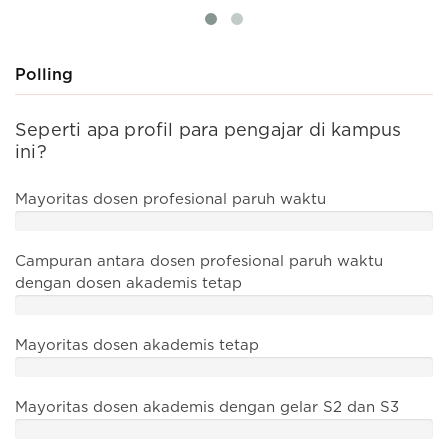
Polling
Seperti apa profil para pengajar di kampus
A
ini?
a
a
d
%
Mayoritas dosen profesional paruh waktu
D
%
Campuran antara dosen profesional paruh waktu
di
dengan dosen akademis tetap
%
Di
Mayoritas dosen akademis tetap
%
D
Mayoritas dosen akademis dengan gelar S2 dan S3
sa