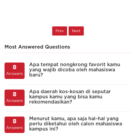
Prev
Next
Most Answered Questions
Apa tempat nongkrong favorit kamu
8
yang wajib dicoba oleh mahasiswa
A
Answers
baru?
Apa daerah kos-kosan di seputar
8
kampus kamu yang bisa kamu
A
Answers
rekomendasikan?
Menurut kamu, apa saja hal-hal yang
8
perlu diketahui oleh calon mahasiswa
A
Answers
kampus ini?