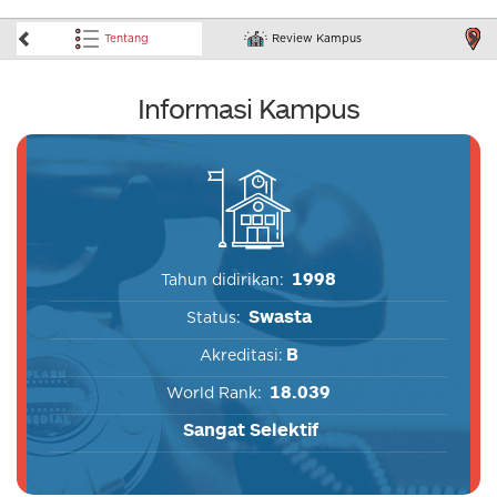
Tentang
Review Kampus
L
Informasi Kampus
1998
Tahun didirikan:
Swasta
Status:
B
Akreditasi:
18.039
World Rank:
Sangat Selektif