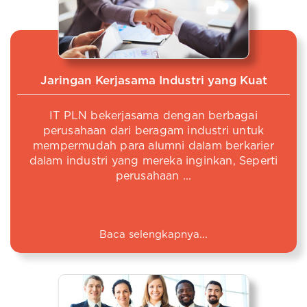
Jaringan Kerjasama Industri yang Kuat
IT PLN bekerjasama dengan berbagai
perusahaan dari beragam industri untuk
mempermudah para alumni dalam berkarier
dalam industri yang mereka inginkan, Seperti
perusahaan ...
Baca selengkapnya...