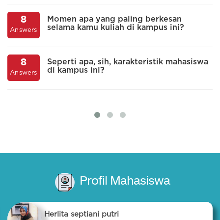
8
Momen apa yang paling berkesan
selama kamu kuliah di kampus ini?
A
Answers
8
Seperti apa, sih, karakteristik mahasiswa
di kampus ini?
A
Answers
Profil Mahasiswa
Herlita septiani putri