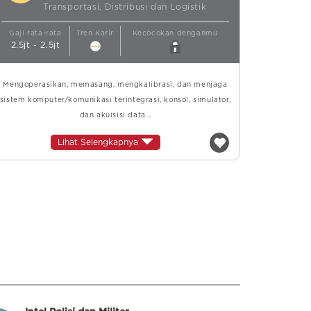
Transportasi, Distribusi dan Logistik
Gaji rata-rata
Tren Karir
Kecocokan denganmu
2.5jt - 2.5jt
Mengoperasikan, memasang, mengkalibrasi, dan menjaga
sistem komputer/komunikasi terintegrasi, konsol, simulator,
dan akuisisi data…
Lihat Selengkapnya