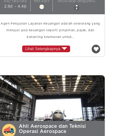
Gaji rata-rata
Tren Karir
Kecocokan denganmu
2.9jt - 4.4jt
Agen Penjualan Layanan Keuangan adalah seseorang yang
menjual jasa keuangan seperti pinjaman, pajak, dan
konseling keamanan untuk…
Lihat Selengkapnya
Ahli Aerospace dan Teknisi
Operasi Aerospace