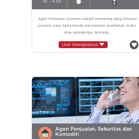
3jt - 4.5jt
Agen Penjualan Asuransi adalah seseorang yang menjual
asuransi jiwa, harta benda, kecelakaan, kesehatan, mobil,
atau sebagainya. Seorang…
Lihat Selengkapnya
Agen Penjualan, Sekuritas dan
Komoditi