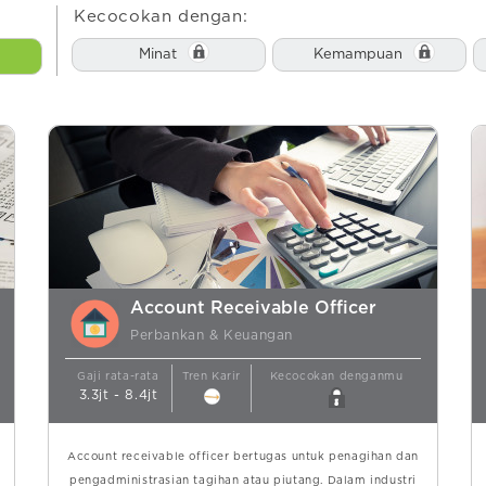
Kecocokan dengan:
Minat
Kemampuan
Account Receivable Officer
Perbankan & Keuangan
Gaji rata-rata
Tren Karir
Kecocokan denganmu
3.3jt - 8.4jt
Account receivable officer bertugas untuk penagihan dan
pengadministrasian tagihan atau piutang. Dalam industri