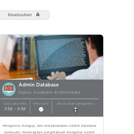
Keseluruhan
Admin Database
Digital, Komputer & Informatika
Gaji rata-rata
Tren Karir
Kecocokan denganmu
3.5jt - 4.5jt
Mengelola, menguji, dan melaksanakan sistem database
komputer, menerapkan pengetahuan mengenai sistem