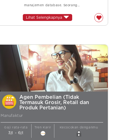
manajemen database. Seorang…
Lihat Selengkapnya
Agen Pembelian (Tidak
Termasuk Grosir, Retail dan
Produk Pertanian)
Manufaktur
Gaji rata-rata
Tren Karir
Kecocokan denganmu
3jt - 6jt