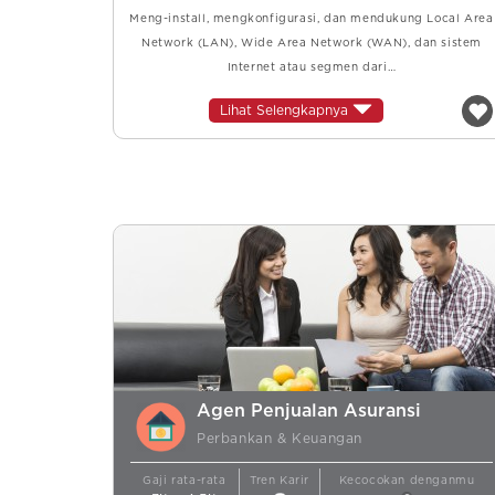
Meng-install, mengkonfigurasi, dan mendukung Local Area
Network (LAN), Wide Area Network (WAN), dan sistem
Internet atau segmen dari…
Lihat Selengkapnya
Agen Penjualan Asuransi
Perbankan & Keuangan
Gaji rata-rata
Tren Karir
Kecocokan denganmu