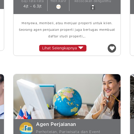
Gaji rata-rata
Tren Karir
Kecocokan denganmu
4jt - 6.3jt
Menyewa, membeli, atau menjual properti untuk klien.
Seorang agen penjualan properti juga bertugas membuat
daftar studi properti,…
Lihat Selengkapnya
Agen Perjalanan
Perhotelan, Pariwisata dan Event