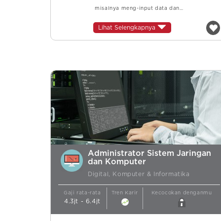
misalnya meng-input data dan…
Lihat Selengkapnya
Administrator Sistem Jaringan
dan Komputer
Digital, Komputer & Informatika
Gaji rata-rata
Tren Karir
Kecocokan denganmu
4.3jt - 6.4jt