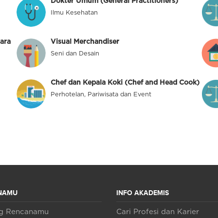
Dokter Umum (General Practitioners)
Ilmu Kesehatan
ara
Visual Merchandiser
Seni dan Desain
Chef dan Kepala Koki (Chef and Head Cook)
Perhotelan, Pariwisata dan Event
NAMU
INFO AKADEMIS
ng Rencanamu
Cari Profesi dan Karier