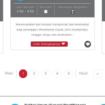
Gaji rata-rata
Tren Karir
Kecocokan denganmu
2.4jt - 4.6jt
Merencanakan dan menjual transportasi dan akomodasi
bagi pelanggan. Menentukan tujuan, jenis transportasi,
tanggal, biaya, dan akomodasi…
Lihat Selengkapnya
Prev
Next
1
2
3
4
5
»