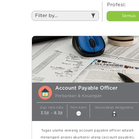
Profesi:
Filter by...
Semua
Account Payable Officer
Perbankan & Keuangan
Gaji rata-rata
Tren Karir
Kecocokan denganmu
3.5jt - 8.3jt
Tugas utama seorang account payable officer adalah
menangani proses akuntansi utang (account payable),