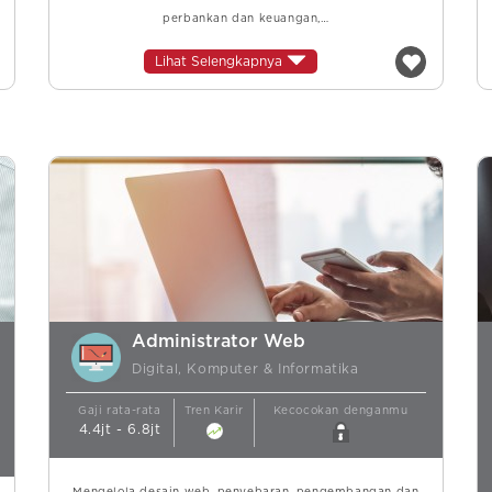
perbankan dan keuangan,…
Lihat Selengkapnya
Administrator Web
Digital, Komputer & Informatika
Gaji rata-rata
Tren Karir
Kecocokan denganmu
4.4jt - 6.8jt