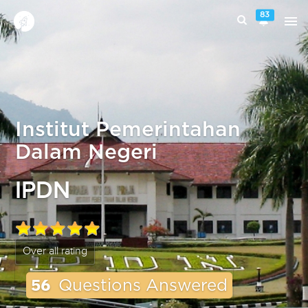
83
Institut Pemerintahan
Dalam Negeri
IPDN
Over all rating
56
Questions Answered