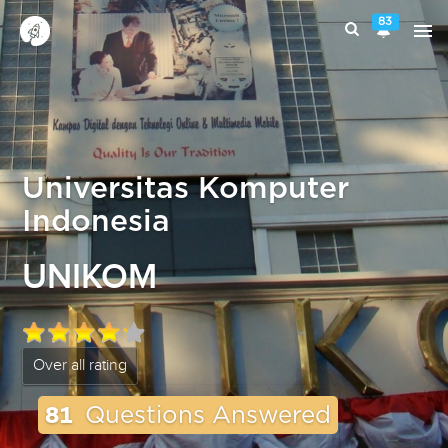
83
Universitas Komputer
Indonesia
UNIKOM
Over all rating
81
Questions Answered