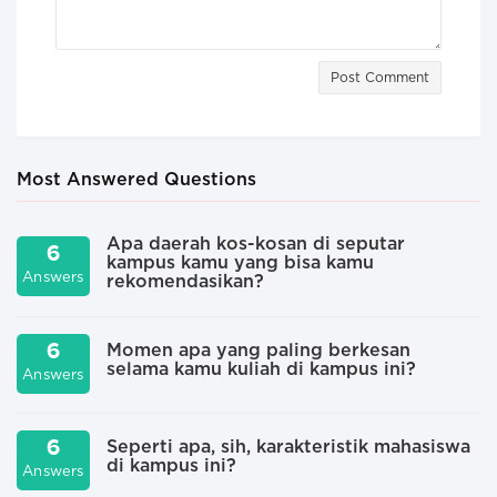
Post Comment
Most Answered Questions
Apa daerah kos-kosan di seputar
6
kampus kamu yang bisa kamu
Answers
A
rekomendasikan?
6
Momen apa yang paling berkesan
selama kamu kuliah di kampus ini?
Answers
A
6
Seperti apa, sih, karakteristik mahasiswa
di kampus ini?
Answers
A