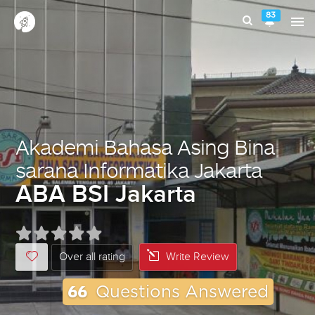
83
Akademi Bahasa Asing Bina
sarana Informatika Jakarta
ABA BSI Jakarta
Over all rating
Write Review
66
Questions Answered