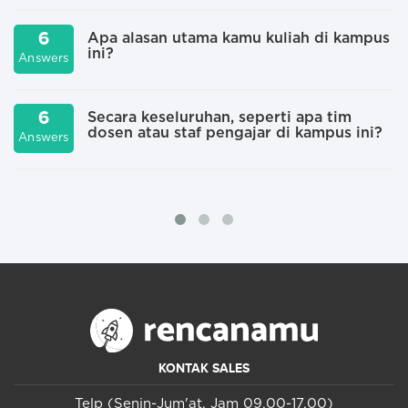
6
Apa alasan utama kamu kuliah di kampus
ini?
Answers
A
6
Secara keseluruhan, seperti apa tim
dosen atau staf pengajar di kampus ini?
Answers
A
KONTAK SALES
Telp (Senin-Jum'at, Jam 09.00-17.00)