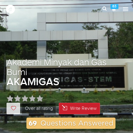
83
Akademi Minyak dan Gas
Bumi
AKAMIGAS
Over all rating
Write Review
69
Questions Answered