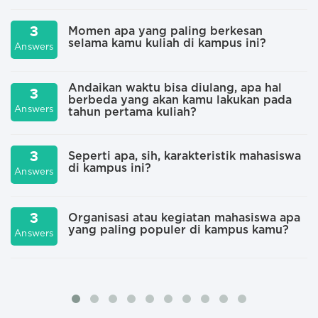
3
Momen apa yang paling berkesan
selama kamu kuliah di kampus ini?
Answers
A
Andaikan waktu bisa diulang, apa hal
3
berbeda yang akan kamu lakukan pada
Answers
tahun pertama kuliah?
A
3
Seperti apa, sih, karakteristik mahasiswa
di kampus ini?
Answers
A
3
Organisasi atau kegiatan mahasiswa apa
yang paling populer di kampus kamu?
Answers
A