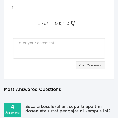
1
Like?
0
0
Post Comment
Most Answered Questions
4
Secara keseluruhan, seperti apa tim
dosen atau staf pengajar di kampus ini?
Answers
A