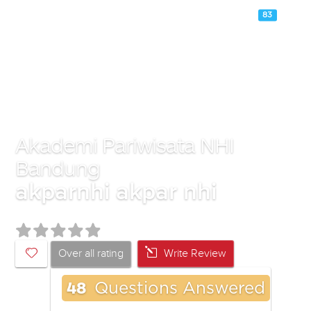
83
Akademi Pariwisata NHI
Bandung
akparnhi akpar nhi
Over all rating
Write Review
48
Questions Answered