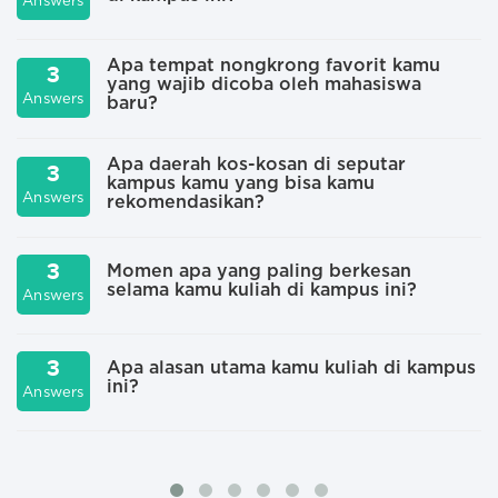
Answers
A
Apa tempat nongkrong favorit kamu
3
yang wajib dicoba oleh mahasiswa
Answers
A
baru?
Apa daerah kos-kosan di seputar
3
kampus kamu yang bisa kamu
A
Answers
rekomendasikan?
3
Momen apa yang paling berkesan
selama kamu kuliah di kampus ini?
A
Answers
3
Apa alasan utama kamu kuliah di kampus
ini?
Answers
A