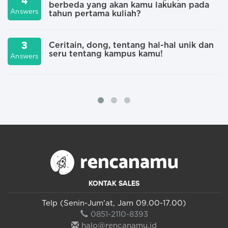
4
berbeda yang akan kamu lakukan pada
A
Answers
tahun pertama kuliah?
3
Ceritain, dong, tentang hal-hal unik dan
seru tentang kampus kamu!
A
Answers
KONTAK SALES
Telp (Senin-Jum'at, Jam 09.00-17.00)
0851-2110-8393
halo@rencanamu.id