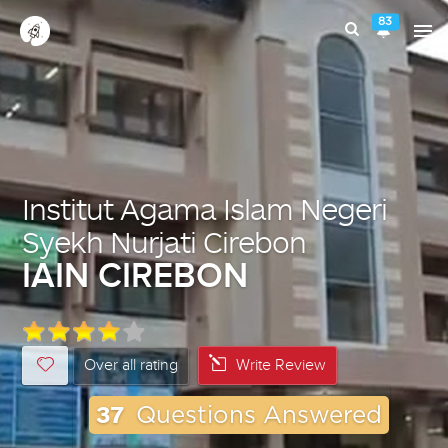
83
Institut Agama Islam Negeri
Syekh Nurjati Cirebon
IAIN CIREBON
Over all rating
Write Review
37
Questions Answered