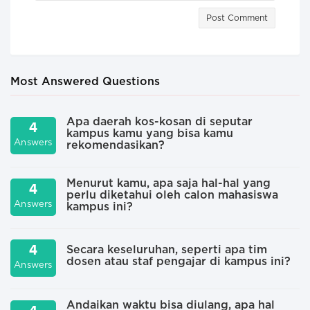
Post Comment
Most Answered Questions
Apa daerah kos-kosan di seputar
4
kampus kamu yang bisa kamu
Answers
A
rekomendasikan?
Menurut kamu, apa saja hal-hal yang
4
perlu diketahui oleh calon mahasiswa
A
Answers
kampus ini?
4
Secara keseluruhan, seperti apa tim
dosen atau staf pengajar di kampus ini?
A
Answers
Andaikan waktu bisa diulang, apa hal