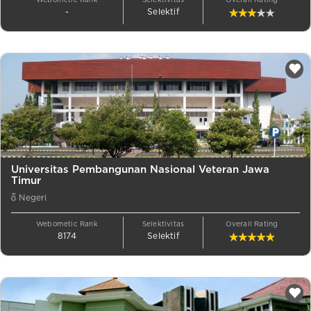
Webometic Rank
Selektivitas
Overall Rating
-
Selektif
Universitas Pembangunan Nasional Veteran Jawa
Timur
Negeri
Webometic Rank
Selektivitas
Overall Rating
8174
Selektif