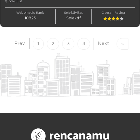
Swasta
Webometic Rank
Selektivitas
Overall Rating
10823
Selektif
Prev
Next
1
2
3
4
»