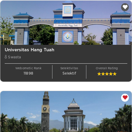
Universitas Hang Tuah
Swasta
Webometic Rank
Selektivitas
Overall Rating
11898
Selektif