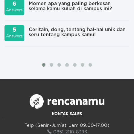
6
Momen apa yang paling berkesan
selama kamu kuliah di kampus ini?
Answers
A
5
Ceritain, dong, tentang hal-hal unik dan
seru tentang kampus kamu!
Answers
A
KONTAK SALES
Telp (Senin-Jum'at, Jam 09.00-17.00)
0851-2110-8393