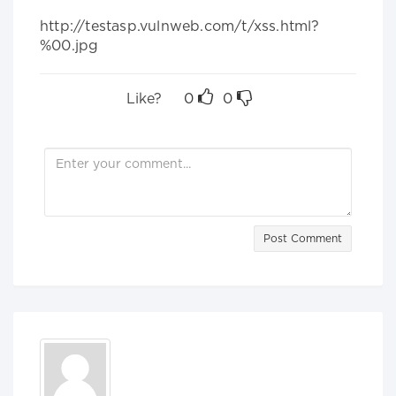
http://testasp.vulnweb.com/t/xss.html?
%00.jpg
Like?
0
0
Post Comment