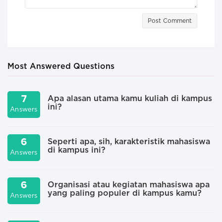
Post Comment
Most Answered Questions
7
Apa alasan utama kamu kuliah di kampus
ini?
Answers
A
6
Seperti apa, sih, karakteristik mahasiswa
di kampus ini?
Answers
A
6
Organisasi atau kegiatan mahasiswa apa
yang paling populer di kampus kamu?
Answers
A