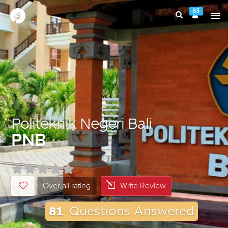
83
Politeknik Negeri Bali
PNB
Over all rating
Write Review
81
Questions Answered