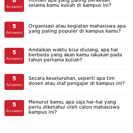
6
Momen apa yang paling berkesan
selama kamu kuliah di kampus ini?
Answers
A
5
Organisasi atau kegiatan mahasiswa apa
yang paling populer di kampus kamu?
Answers
A
Andaikan waktu bisa diulang, apa hal
5
berbeda yang akan kamu lakukan pada
Answers
tahun pertama kuliah?
A
5
Secara keseluruhan, seperti apa tim
dosen atau staf pengajar di kampus ini?
Answers
A
Menurut kamu, apa saja hal-hal yang
5
perlu diketahui oleh calon mahasiswa
Answers
A
kampus ini?