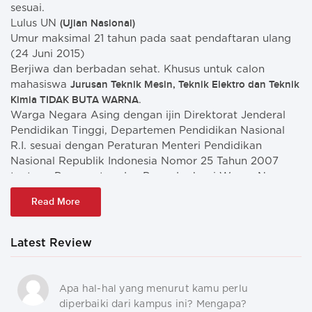
sesuai.
(Ujian Nasional)
Lulus UN
Umur maksimal 21 tahun pada saat pendaftaran ulang
(24 Juni 2015)
Berjiwa dan berbadan sehat. Khusus untuk calon
Jurusan Teknik Mesin, Teknik Elektro dan Teknik
mahasiswa
Kimia TIDAK BUTA WARNA
.
Warga Negara Asing dengan ijin Direktorat Jenderal
Pendidikan Tinggi, Departemen Pendidikan Nasional
R.I. sesuai dengan Peraturan Menteri Pendidikan
Nasional Republik Indonesia Nomor 25 Tahun 2007
tentang Persyaratan dan Prosedur bagi Warga Negara
Asing untuk menjadi Mahasiswa pada Perguruan Tinggi
Read More
di Indonesia.
Memiliki email pribadi.
Latest Review
Apa hal-hal yang menurut kamu perlu
diperbaiki dari kampus ini? Mengapa?