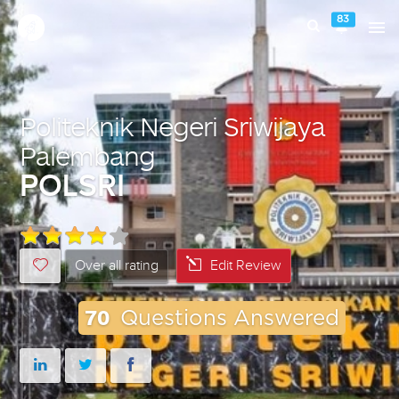
83
Politeknik Negeri Sriwijaya
Palembang
POLSRI
Over all rating
Edit Review
70
Questions Answered