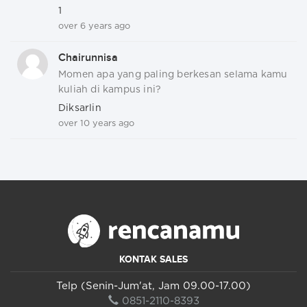
1
over 6 years ago
Chairunnisa
Momen apa yang paling berkesan selama kamu
kuliah di kampus ini?
Diksarlin
over 10 years ago
KONTAK SALES
Telp (Senin-Jum'at, Jam 09.00-17.00)
0851-2110-8393