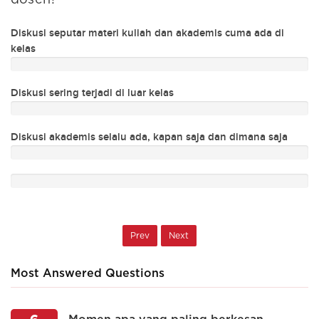
dosen?
Ng
Diskusi seputar materi kuliah dan akademis cuma ada di
Ad
kelas
C
Diskusi sering terjadi di luar kelas
Ra
Diskusi akademis selalu ada, kapan saja dan dimana saja
m
Prev
Next
Most Answered Questions