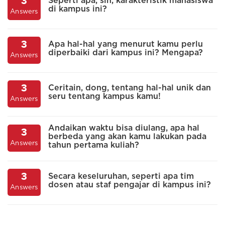
3
Seperti apa, sih, karakteristik mahasiswa
di kampus ini?
Answers
A
3
Apa hal-hal yang menurut kamu perlu
diperbaiki dari kampus ini? Mengapa?
Answers
A
3
Ceritain, dong, tentang hal-hal unik dan
seru tentang kampus kamu!
Answers
A
Andaikan waktu bisa diulang, apa hal
3
berbeda yang akan kamu lakukan pada
Answers
tahun pertama kuliah?
A
3
Secara keseluruhan, seperti apa tim
dosen atau staf pengajar di kampus ini?
Answers
A