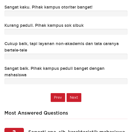
T
Sangat kaku. Pihak kampus otoriter banget!
Me
Kurang peduli. Pihak kampus sok sibuk
M
Cukup baik, tapi layanan non-akademis dan tata caranya
bertele-tele
M
va
Sangat baik. Pihak kampus peduli banget dengan
mahasiswa
Prev
Next
Most Answered Questions