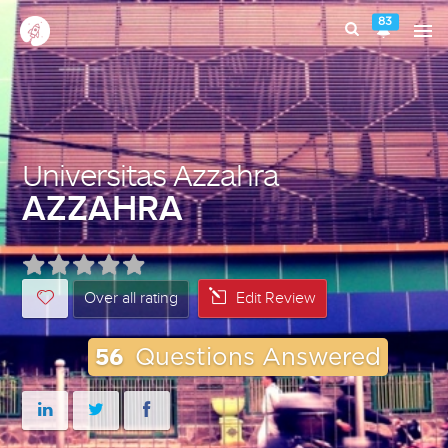
83
Universitas Azzahra
AZZAHRA
Over all rating
Edit Review
56
Questions Answered