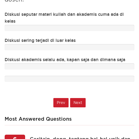
dosen?
Ng
Diskusi seputar materi kuliah dan akademis cuma ada di
Ad
kelas
C
Diskusi sering terjadi di luar kelas
Ra
Diskusi akademis selalu ada, kapan saja dan dimana saja
m
Prev
Next
Most Answered Questions