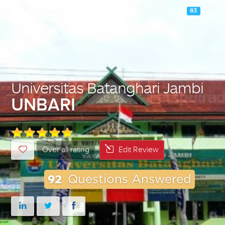
83
Universitas Batanghari Jambi
UNBARI
Over all rating
Edit Review
92
Questions Answered