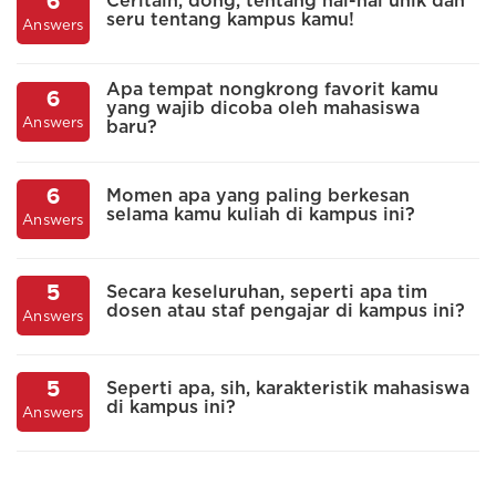
6
Ceritain, dong, tentang hal-hal unik dan
seru tentang kampus kamu!
Answers
A
Apa tempat nongkrong favorit kamu
6
yang wajib dicoba oleh mahasiswa
Answers
baru?
A
6
Momen apa yang paling berkesan
selama kamu kuliah di kampus ini?
Answers
A
5
Secara keseluruhan, seperti apa tim
dosen atau staf pengajar di kampus ini?
Answers
A
5
Seperti apa, sih, karakteristik mahasiswa
di kampus ini?
Answers
A