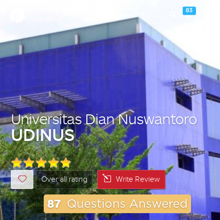
83
Universitas Dian Nuswantoro
UDINUS
Over all rating
Write Review
87
Questions Answered