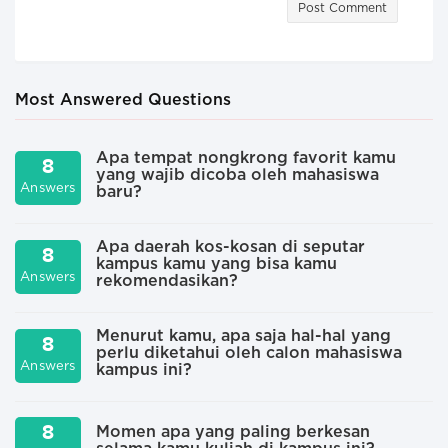
Post Comment
Most Answered Questions
Apa tempat nongkrong favorit kamu
8
yang wajib dicoba oleh mahasiswa
A
Answers
baru?
Apa daerah kos-kosan di seputar
8
kampus kamu yang bisa kamu
A
Answers
rekomendasikan?
Menurut kamu, apa saja hal-hal yang
8
perlu diketahui oleh calon mahasiswa
A
Answers
kampus ini?
8
Momen apa yang paling berkesan