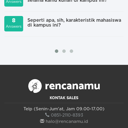
selama kamu kuliah di kampus ini?
A
Answers
8
Seperti apa, sih, karakteristik mahasiswa
di kampus ini?
A
Answers
KONTAK SALES
Telp (Senin-Jum'at, Jam 09.00-17.00)
0851-2110-8393
halo@rencanamu.id