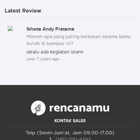
Latest Review
Ikhwta Andy Pratama
Momen apa yang paling berkesan selama kamu
kuliah di kampus ini?
selalu ada kegiatan islami
over 7 years ago
KONTAK SALES
Telp (Senin-Jum'at, Jam 09.00-17.00)
0851-2110-8393