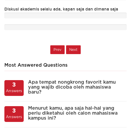
Ra
Diskusi akademis selalu ada, kapan saja dan dimana saja
m
Prev
Next
Most Answered Questions
Apa tempat nongkrong favorit kamu
3
yang wajib dicoba oleh mahasiswa
A
Answers
baru?
Menurut kamu, apa saja hal-hal yang
3
perlu diketahui oleh calon mahasiswa
A
Answers
kampus ini?