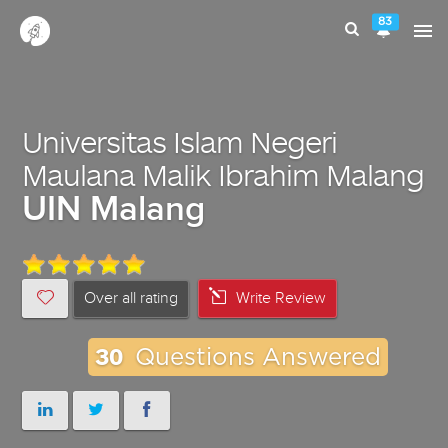
83
Universitas Islam Negeri
Maulana Malik Ibrahim Malang
UIN Malang
Over all rating
Write Review
30
Questions Answered