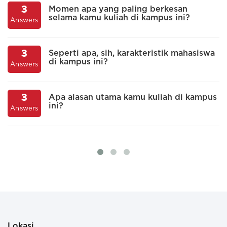
3
Momen apa yang paling berkesan
selama kamu kuliah di kampus ini?
A
Answers
3
Seperti apa, sih, karakteristik mahasiswa
di kampus ini?
A
Answers
3
Apa alasan utama kamu kuliah di kampus
ini?
A
Answers
Lokasi