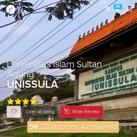
83
Universitas Islam Sultan
Agung
UNISSULA
Over all rating
Write Review
59
Questions Answered