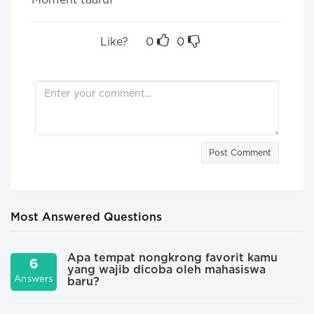
Moment taaruf
Like?
0
0
Post Comment
Most Answered Questions
Apa tempat nongkrong favorit kamu
6
yang wajib dicoba oleh mahasiswa
A
Answers
baru?