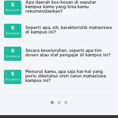
Apa daerah kos-kosan di seputar
6
kampus kamu yang bisa kamu
A
Answers
rekomendasikan?
6
Seperti apa, sih, karakteristik mahasiswa
di kampus ini?
A
Answers
6
Secara keseluruhan, seperti apa tim
dosen atau staf pengajar di kampus ini?
A
Answers
Menurut kamu, apa saja hal-hal yang
5
perlu diketahui oleh calon mahasiswa
A
Answers
kampus ini?