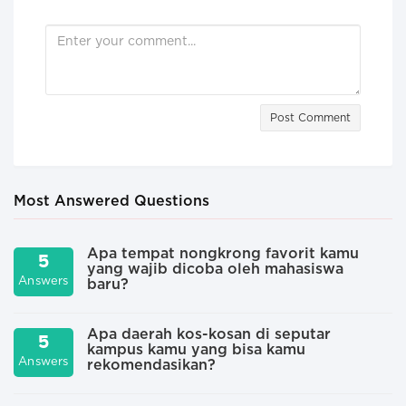
Post Comment
Most Answered Questions
Apa tempat nongkrong favorit kamu
5
yang wajib dicoba oleh mahasiswa
A
Answers
baru?
Apa daerah kos-kosan di seputar
5
kampus kamu yang bisa kamu
A
Answers
rekomendasikan?