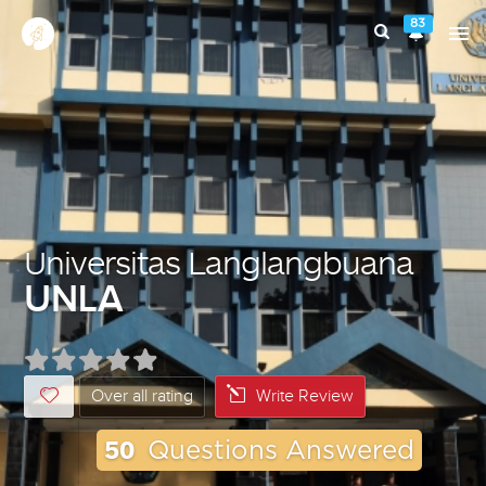
83
Universitas Langlangbuana
UNLA
Over all rating
Write Review
50
Questions Answered