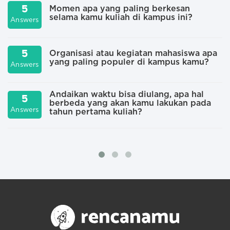
5
Momen apa yang paling berkesan
selama kamu kuliah di kampus ini?
A
Answers
5
Organisasi atau kegiatan mahasiswa apa
yang paling populer di kampus kamu?
A
Answers
Andaikan waktu bisa diulang, apa hal
5
berbeda yang akan kamu lakukan pada
A
Answers
tahun pertama kuliah?