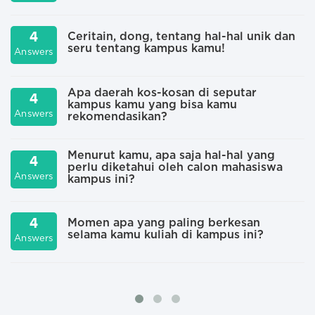
4
Ceritain, dong, tentang hal-hal unik dan
seru tentang kampus kamu!
A
Answers
Apa daerah kos-kosan di seputar
4
kampus kamu yang bisa kamu
A
Answers
rekomendasikan?
Menurut kamu, apa saja hal-hal yang
4
perlu diketahui oleh calon mahasiswa
A
Answers
kampus ini?
4
Momen apa yang paling berkesan
selama kamu kuliah di kampus ini?
A
Answers