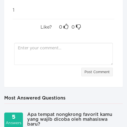
1
Like?
0
0
Post Comment
Most Answered Questions
Apa tempat nongkrong favorit kamu
5
yang wajib dicoba oleh mahasiswa
A
Answers
baru?