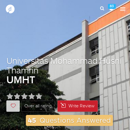
83
Universitas Mohammad Husni
Thamrin
UMHT
Over all rating
Write Review
45
Questions Answered