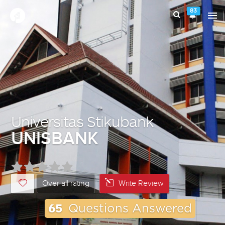
83
Universitas Stikubank
UNISBANK
Over all rating
Write Review
65
Questions Answered