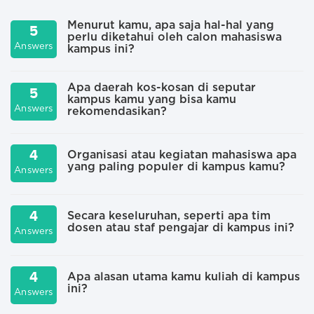
Menurut kamu, apa saja hal-hal yang
5
perlu diketahui oleh calon mahasiswa
A
Answers
kampus ini?
Apa daerah kos-kosan di seputar
5
kampus kamu yang bisa kamu
A
Answers
rekomendasikan?
4
Organisasi atau kegiatan mahasiswa apa
yang paling populer di kampus kamu?
A
Answers
4
Secara keseluruhan, seperti apa tim
dosen atau staf pengajar di kampus ini?
Answers
A
4
Apa alasan utama kamu kuliah di kampus
ini?
Answers
A