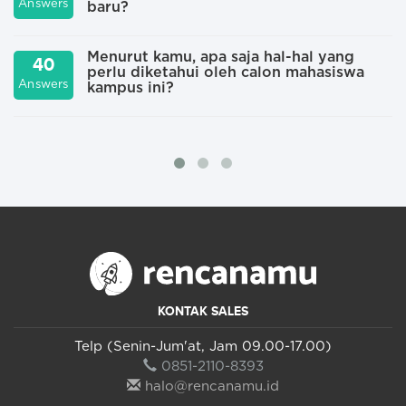
Answers
A
baru?
Menurut kamu, apa saja hal-hal yang
40
perlu diketahui oleh calon mahasiswa
Answers
A
kampus ini?
KONTAK SALES
Telp (Senin-Jum'at, Jam 09.00-17.00)
0851-2110-8393
halo@rencanamu.id