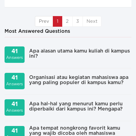
Prev
1
2
3
Next
Most Answered Questions
41
Apa alasan utama kamu kuliah di kampus
ini?
Answers
A
41
Organisasi atau kegiatan mahasiswa apa
yang paling populer di kampus kamu?
Answers
A
41
Apa hal-hal yang menurut kamu perlu
diperbaiki dari kampus ini? Mengapa?
Answers
A
Apa tempat nongkrong favorit kamu
41
yang wajib dicoba oleh mahasiswa