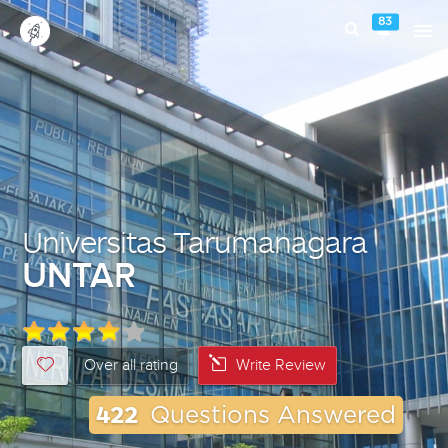
83
Universitas Tarumanagara
UNTAR
Over all rating
Write Review
422
Questions Answered