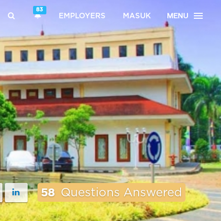
83
MENU
EMPLOYERS
MASUK
58
Questions Answered