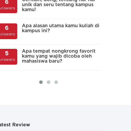
6
5
Cukup banyak mah
i sering terjadi di luar kelas
unik dan seru tentang kampus
a
Answers
Answers
kamu!
kampus
k
p
i akademis selalu ada, kapan saja dan dimana
Apa alasan utama kamu kuliah di
6
Rasa bangga terhad
kampus ini?
A
5
dalam maupun di l
Answers
p
Answers
i
Apa tempat nongkrong favorit
5
kamu yang wajib dicoba oleh
A
4
Answers
mahasiswa baru?
s
Answers
k
atest Review