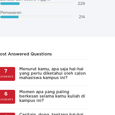
229
Pemasaran
214
ost Answered Questions
ah di luar kelas sering terjadi
Seberapa bes
Menurut kamu, apa saja hal-hal
O
7
5
yang perlu diketahui oleh calon
m
usi akademis seputar materi
mahasiswa te
Answers
Answers
mahasiswa kampus ini?
p
ah, tugas baik antar sesama
siswa ataupun dengan dosen?
Nggak terlalu bang
Momen apa yang paling
S
6
5
berkesan selama kamu kuliah di
t
i seputar materi kuliah dan akademis cuma
Answers
Answers
kampus ini?
k
Ada segelintir ma
 kelas
Ceritain, dong, tentang hal-hal
A