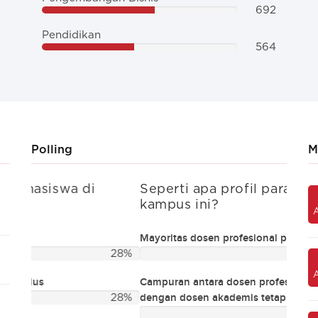
692
Pendidikan
564
Polling
M
Seperti apa profil para pengajar di
Apak
Kegiatan sosial mahasiswa
kampus ini?
disk
kuil
maha
Mayoritas dosen profesional paruh waktu
Biaya kuliah
28%
Diskus
Campuran antara dosen profesional paruh waktu
ada di
Kualitas akademis
dengan dosen akademis tetap
28%