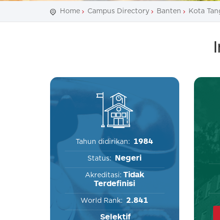
Home
Campus Directory
Banten
Kota Tan
1984
Tahun didirikan:
Negeri
Status:
Tidak
Akreditasi:
Terdefinisi
2.841
World Rank:
Selektif