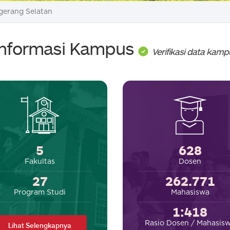
gerang Selatan
Informasi Kampus
Verifikasi data kamp
5
628
Fakultas
Dosen
27
262.771
Program Studi
Mahasiswa
1:418
Rasio Dosen / Mahasis
Lihat Selengkapnya