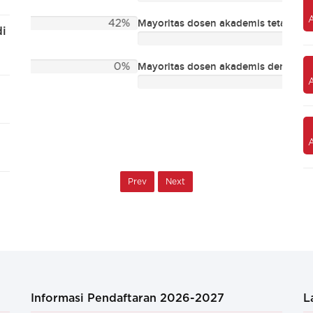
Diskus
Kualitas pengajar
Mayoritas dosen akademis tetap
42%
di
Diskus
Mayoritas dosen akademis dengan gelar S2 dan S3
0%
Layanan konseling pendidikan dan
saja
karir
Prev
Next
Informasi Pendaftaran 2026-2027
L