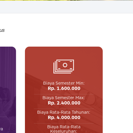
us
Biaya Semester Min:
Rp. 1.600.000
Biaya Semester Max:
Rp. 2.400.000
Biaya Rata-Rata Tahunan:
Rp. 4.000.000
Biaya Rata-Rata
wa
Keseluruhan: