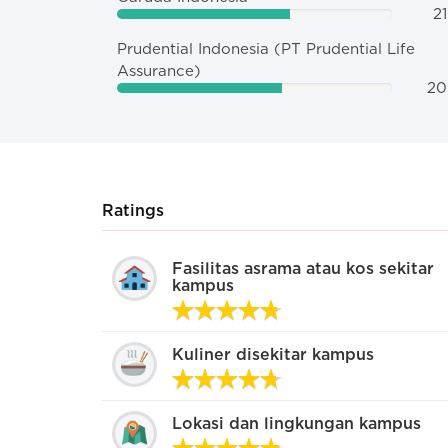
21
Prudential Indonesia (PT Prudential Life
Assurance)
20
Ratings
Seperti apa profil mahasiswa di
Fasilitas asrama atau kos sekitar
kampus
kampus ini?
Santai banget
Kuliner disekitar kampus
Ada yang santai, ada yang serius
Lokasi dan lingkungan kampus