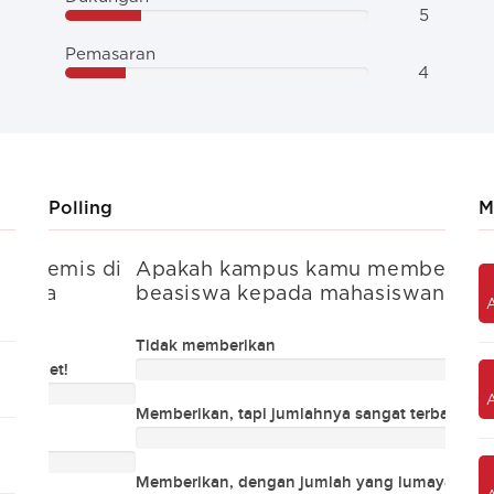
5
Pemasaran
4
Polling
M
s di
Apakah kampus kamu memberikan
Apa
Kegiatan sosial mahasiswa
beasiswa kepada mahasiswanya?
beas
Tidak memberikan
Tidak
Biaya kuliah
Memberikan, tapi jumlahnya sangat terbatas
Member
Kualitas akademis
Memberikan, dengan jumlah yang lumayan banyak
Membe