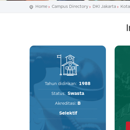
Home
Campus Directory
DKI Jakarta
Kota
1988
Tahun didirikan:
Swasta
Status:
B
Akreditasi:
Selektif