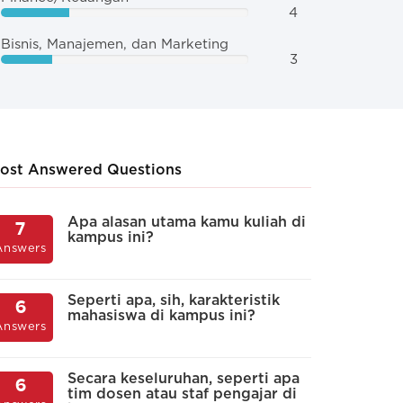
4
Bisnis, Manajemen, dan Marketing
3
ost Answered Questions
kah kampus kamu memberikan
Apakah sering
Apa alasan utama kamu kuliah di
A
7
5
kampus ini?
p
iswa kepada mahasiswanya?
di kampus, sep
Answers
Answers
i
dan sebagain
 memberikan
Seperti apa, sih, karakteristik
Nggak pernah
A
6
5
mahasiswa di kampus ini?
a
Answers
Answers
k
ikan, tapi jumlahnya sangat terbatas
p
Sangat jarang
Secara keseluruhan, seperti apa
6
rikan, dengan jumlah yang lumayan banyak
tim dosen atau staf pengajar di
C