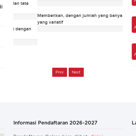
Kualitas pengajar
ata
di
Memberikan, dengan jumlah yang banyak dan jenis
Membe
yang variatif
yang v
Layanan konseling pendidikan dan
karir
ngan
Prev
Next
Informasi Pendaftaran 2026-2027
L