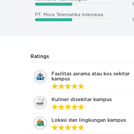
1
PT. Mora Telematika Indonesia
1
Ratings
Seperti apa layanan non-akademi
Fasilitas asrama atau kos sekitar
kampus
kampus serta hubungan antara
mahasiswa dengan kampus?
Kuliner disekitar kampus
Sangat kaku. Pihak kampus otoriter banget!
Kurang peduli. Pihak kampus sok sibuk
Lokasi dan lingkungan kampus