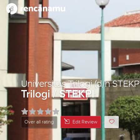
Universitas Trilogi (d/h STEKPI
Trilogi / STEKPI
Over all rating
Edit Review