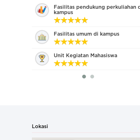
Cukup baik, tapi layanan non-akademis dan t
Fasilitas pendukung perkuliahan 
caranya bertele-tele
kampus
Sangat baik. Pihak kampus peduli banget de
Fasilitas umum di kampus
mahasiswa
Unit Kegiatan Mahasiswa
Lokasi