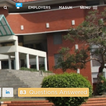
83
MENU
EMPLOYERS
MASUK
83
Questions Answered