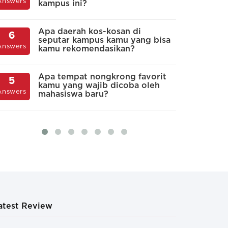
5
Answers
kampus ini?
Sering
u
Answers
k
rikan, dengan jumlah yang banyak dan jenis
Apa daerah kos-kosan di
6
ariatif
Kekerasan cukup m
seputar kampus kamu yang bisa
O
5
Answers
kamu rekomendasikan?
m
Answers
p
Apa tempat nongkrong favorit
5
kamu yang wajib dicoba oleh
M
5
Answers
mahasiswa baru?
y
Answers
m
atest Review