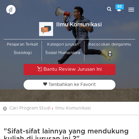
83
Ilmu Komunikasi
Pelajaran Terkait
Kategori jurusan
Kecocokan denganmu
Sosiologi
Sosial Humaniora
Bantu Review Jurusan Ini
Tambahkan ke Favorit
Cari Program Studi
Ilmu Komunikasi
"Sifat-sifat lainnya yang mendukung
kuliah di jurusan ini ?"