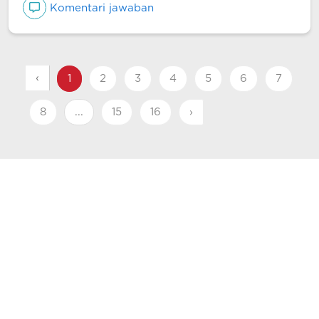
Komentari jawaban
‹
1
2
3
4
5
6
7
8
...
15
16
›