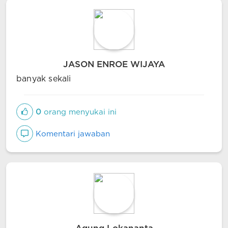
JASON ENROE WIJAYA
banyak sekali
0
orang menyukai ini
Komentari jawaban