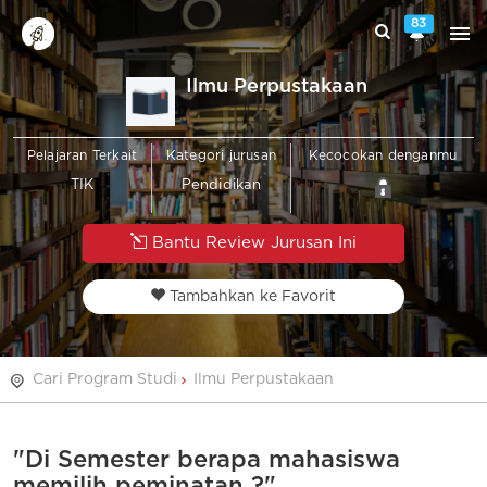
83
Ilmu Perpustakaan
Pelajaran Terkait
Kategori jurusan
Kecocokan denganmu
TIK
Pendidikan
Bantu Review Jurusan Ini
Tambahkan ke Favorit
Cari Program Studi
Ilmu Perpustakaan
"Di Semester berapa mahasiswa
memilih peminatan ?"