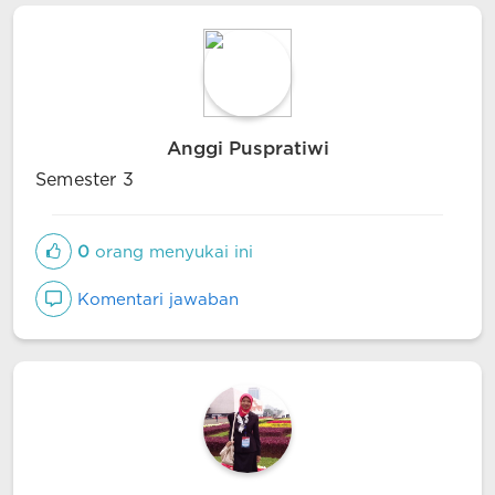
Anggi Puspratiwi
Semester 3
0
orang menyukai ini
Komentari jawaban