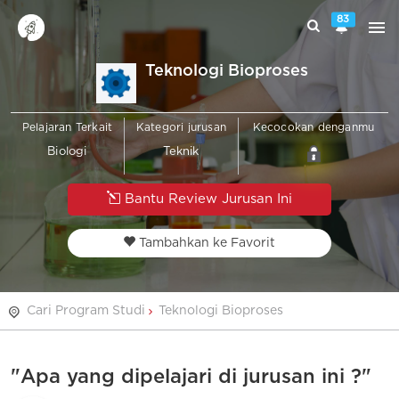
83
Teknologi Bioproses
Pelajaran Terkait
Kategori jurusan
Kecocokan denganmu
Biologi
Teknik
Bantu Review Jurusan Ini
Tambahkan ke Favorit
Cari Program Studi
Teknologi Bioproses
"Apa yang dipelajari di jurusan ini ?"