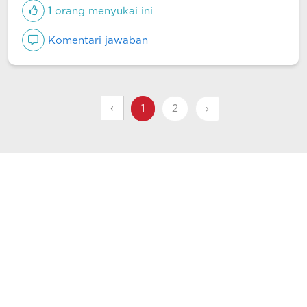
1
orang menyukai ini
Komentari jawaban
‹
1
2
›