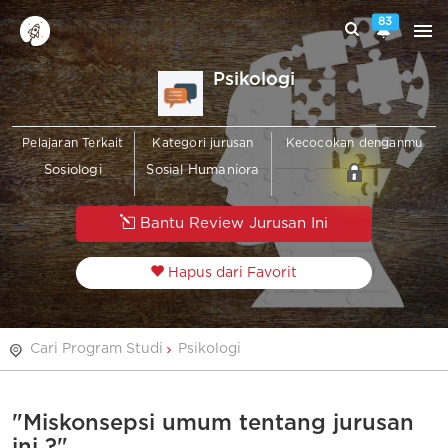
83
Psikologi
Pelajaran Terkait
Kategori jurusan
Kecocokan denganmu
Sosiologi
Sosial Humaniora
Bantu Review Jurusan Ini
Hapus dari Favorit
Cari Program Studi
Psikologi
"Miskonsepsi umum tentang jurusan
ini ?"