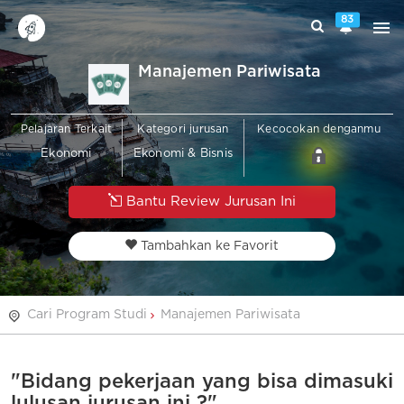
83
Manajemen Pariwisata
Pelajaran Terkait
Kategori jurusan
Kecocokan denganmu
Ekonomi
Ekonomi & Bisnis
Bantu Review Jurusan Ini
Tambahkan ke Favorit
Cari Program Studi
Manajemen Pariwisata
"Bidang pekerjaan yang bisa dimasuki
lulusan jurusan ini ?"