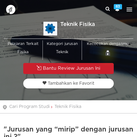
83
Teknik Fisika
Pelajaran Terkait
Kategori jurusan
Kecocokan denganmu
Fisika
Teknik
Bantu Review Jurusan Ini
Tambahkan ke Favorit
Cari Program Studi
Teknik Fisika
"Jurusan yang “mirip” dengan jurusan
ini ?"