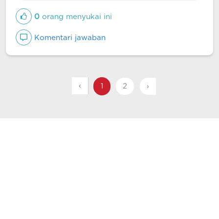
0
orang menyukai ini
Komentari jawaban
‹
1
2
›